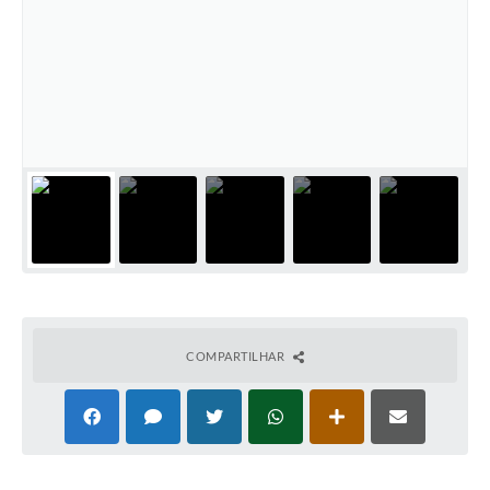
Cadeia Integrada de Valor
Instrumentos de Gestão - SAÚDE
Recursos Liberados
Plano Estratégico
Dados gerais e Obras
Empresa Inidônea
LGPD - Governo Digital
licenciamento ambiental
COMPARTILHAR
Fale conosco
Perguntas e respostas frequentes