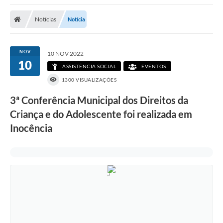
Poder Executivo
Notícias
Notícia
Transparência Pública
Notícias
NOV
10 NOV 2022
10
Legislação
ASSISTÊNCIA SOCIAL
EVENTOS
1300 VISUALIZAÇÕES
Diário Oficial
3ª Conferência Municipal dos Direitos da
Renuncia de Receita
Criança e do Adolescente foi realizada em
Galeria de Fotos
Inocência
Cartas de Serviços
Divida Ativa
Programa de Estágio
PROCON
Plano de Capacitação