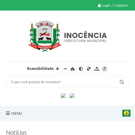
Login / Cadastro
Acessibilidade
MENU
A Nossa Cidade
Notícias