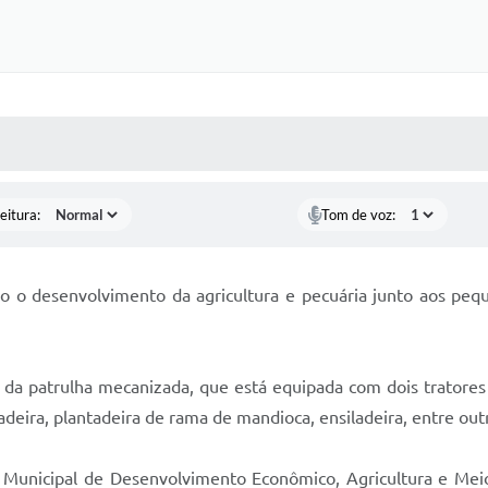
 MÍDIAS
RECEBA NOTÍCIAS
eitura:
Tom de voz:
o o desenvolvimento da agricultura e pecuária junto aos peq
s da patrulha mecanizada, que está equipada com dois tratore
adeira, plantadeira de rama de mandioca, ensiladeira, entre out
ia Municipal de Desenvolvimento Econômico, Agricultura e Mei