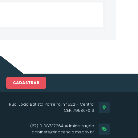
CADASTRAR
Rua: João Batista Parreira, nº 522 - Centro,
CEP: 79580-019
(67) 9 98737264 Administração
gabinete@inocencia.ms.gov.br