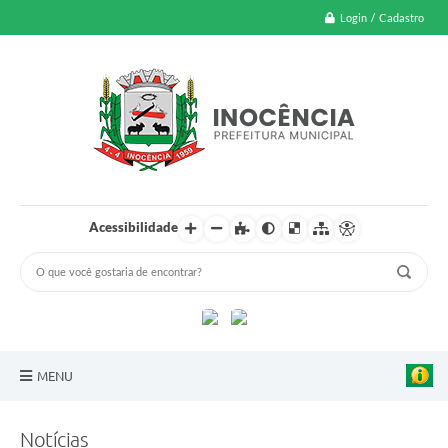
Login / Cadastro
Acessibilidade
MENU
A Nossa Cidade
Notícias