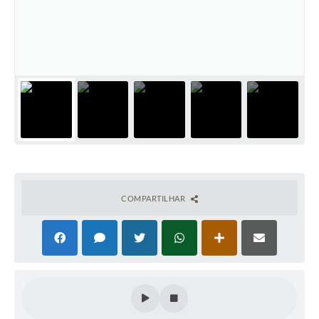
Cadeia Integrada de Valor
Instrumentos de Gestão - SAÚDE
Recursos Liberados
Plano Estratégico
Dados gerais e Obras
Empresa Inidônea
LGPD - Governo Digital
COMPARTILHAR
licenciamento ambiental
Fale conosco
Perguntas e respostas frequentes