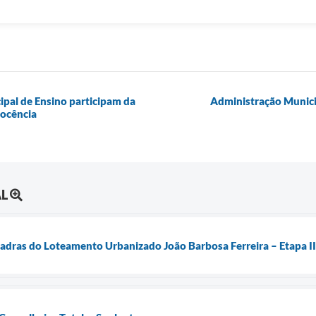
pal de Ensino participam da
Administração Municip
nocência
AL
quadras do Loteamento Urbanizado João Barbosa Ferreira – Etapa II