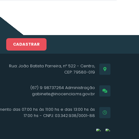
CADASTRAR
Rua: João Batista Parreira, nº 522 - Centro,
CEP: 79580-019
(67) 9 98737264 Administração
gabinete@inocencia.ms.gov.br
ento das 07:00 hs às 11:00 hs e das 13:00 hs às
17:00 hs - CNPJ: 03.342.938/0001-88