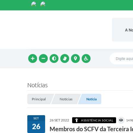
A N
Notícias
Principal
Notícias
Notícia
SET
26 SET 2022
ASSISTÊNCIA SOCIAL
149
26
Membros do SCFV da Terceira I