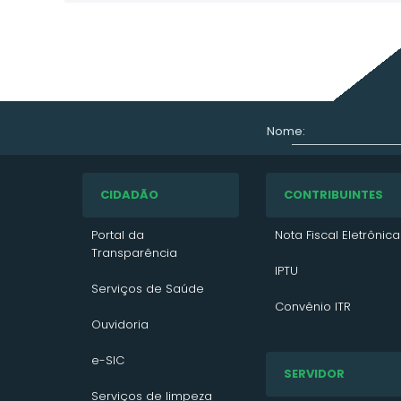
Nome:
CIDADÃO
CONTRIBUINTES
Portal da
Nota Fiscal Eletrônica
Transparência
IPTU
Serviços de Saúde
Convênio ITR
Ouvidoria
VTN 2026
e-SIC
SERVIDOR
VTN 2025
Serviços de limpeza