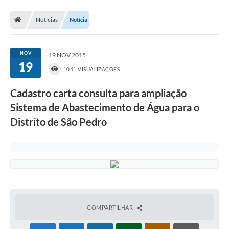
Poder Executivo
Notícias
Notícia
Transparência Pública
Notícias
NOV
19 NOV 2015
19
Legislação
1041 VISUALIZAÇÕES
Diário Oficial
Cadastro carta consulta para ampliação
Sistema de Abastecimento de Água para o
Renuncia de Receita
Distrito de São Pedro
Galeria de Fotos
Cartas de Serviços
Divida Ativa
Programa de Estágio
PROCON
COMPARTILHAR
Plano de Capacitação