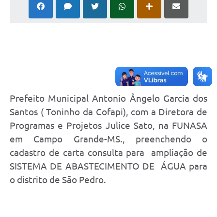
Cadeia Integrada de Valor
Instrumentos de Gestão - SAÚDE
Recursos Liberados
Plano Estratégico
Dados gerais e Obras
Prefeito Municipal Antonio Ângelo Garcia dos
Santos ( Toninho da Cofapi), com a Diretora de
Empresa Inidônea
Programas e Projetos Julice Sato, na FUNASA
LGPD - Governo Digital
em Campo Grande-MS., preenchendo o
licenciamento ambiental
cadastro de carta consulta para ampliação de
SISTEMA DE ABASTECIMENTO DE ÁGUA para
Fale conosco
o distrito de São Pedro.
Perguntas e respostas frequentes