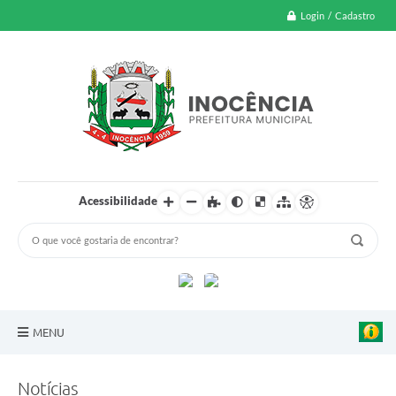
Login / Cadastro
Acessibilidade
MENU
A Nossa Cidade
Notícias