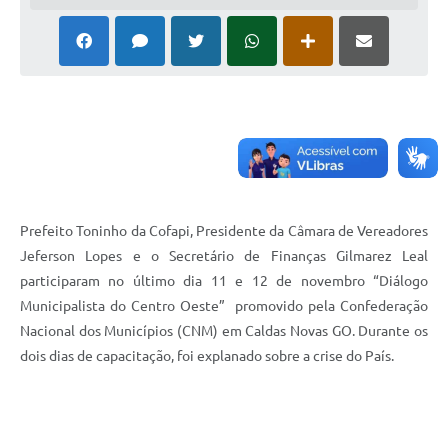
Cadeia Integrada de Valor
Instrumentos de Gestão - SAÚDE
Recursos Liberados
Plano Estratégico
Dados gerais e Obras
Empresa Inidônea
Prefeito Toninho da Cofapi, Presidente da Câmara de Vereadores
Jeferson Lopes e o Secretário de Finanças Gilmarez Leal
LGPD - Governo Digital
participaram no último dia 11 e 12 de novembro “Diálogo
Municipalista do Centro Oeste” promovido pela Confederação
licenciamento ambiental
Nacional dos Municípios (CNM) em Caldas Novas GO. Durante os
Fale conosco
dois dias de capacitação, foi explanado sobre a crise do País.
Perguntas e respostas frequentes