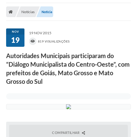
Poder Executivo
Notícias
Notícia
Transparência Pública
Notícias
NOV
19 NOV 2015
19
Legislação
819 VISUALIZAÇÕES
Diário Oficial
Autoridades Municipais participaram do
“Diálogo Municipalista do Centro-Oeste”, com
Renuncia de Receita
prefeitos de Goiás, Mato Grosso e Mato
Galeria de Fotos
Grosso do Sul
Cartas de Serviços
Divida Ativa
Programa de Estágio
PROCON
COMPARTILHAR
Plano de Capacitação