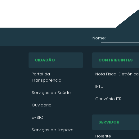
Nome:
CIDADÃO
CONTRIBUINTES
Portal da
Nota Fiscal Eletrônica
Transparência
IPTU
Serviços de Saúde
Convênio ITR
Ouvidoria
VTN 2026
e-SIC
SERVIDOR
VTN 2025
Serviços de limpeza
VTN 2024
Holerite