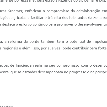
tamente por esta melhoria estão a Fazenda do Sr. Osmar e Dra. Y
ucas Kraemer, enfatizou o compromisso da administração em
es agrícolas e facilitar o trânsito dos habitantes da zona r
 destaca o esforço contínuo para promover o desenvolvimento s
a, a reforma da ponte também tem o potencial de impulsion
 regionais e além. Isso, por sua vez, pode contribuir para for
icipal de Inocência reafirma seu compromisso com o desenv
damental que as estradas desempenham no progresso e na pros
ta notícia.