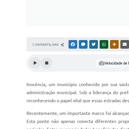
COMPARTILHAR
FACEBOOK
MESSENGER
TWITTER
WHATSAPP
OUTRAS
Velocidade de l
Inocência, um município conhecido por sua vasta
administração municipal. Sob a liderança do pre
reconhecendo o papel vital que essas estradas d
Recentemente, um importante marco foi alcançado
Esta ponte não apenas conecta diferentes prop