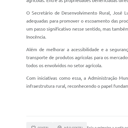
agrícolas. Entre as propriedades beneficiadas dire
O Secretário de Desenvolvimento Rural, José L
adequadas para promover o escoamento das produçõ
um passo significativo nesse sentido, mas também
Inocência.
Além de melhorar a acessibilidade e a seguranç
transporte de produtos agrícolas para os mercados
todos os envolvidos no setor agrícola.
Com iniciativas como essa, a Administração Mun
infraestrutura rural, reconhecendo o papel fun
Seja o primeiro a curtir es
GOSTEI
NÃO GOSTEI