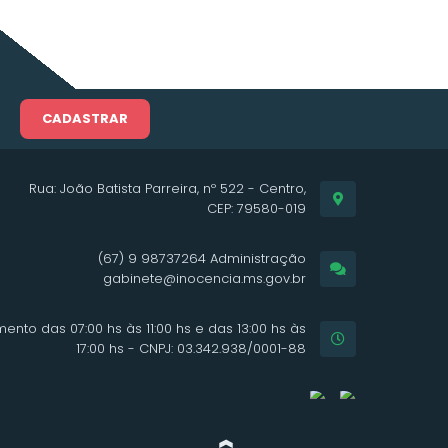
CADASTRAR
Rua: João Batista Parreira, nº 522 - Centro,
CEP: 79580-019
(67) 9 98737264 Administração
gabinete@inocencia.ms.gov.br
ento das 07:00 hs às 11:00 hs e das 13:00 hs às
17:00 hs - CNPJ: 03.342.938/0001-88