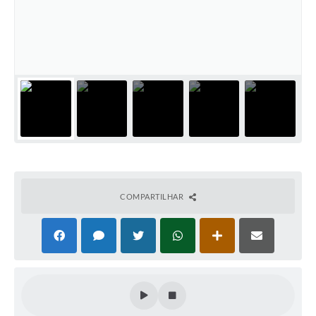
Cadeia Integrada de Valor
Instrumentos de Gestão - SAÚDE
Recursos Liberados
Plano Estratégico
Dados gerais e Obras
Empresa Inidônea
LGPD - Governo Digital
COMPARTILHAR
licenciamento ambiental
Fale conosco
Perguntas e respostas frequentes