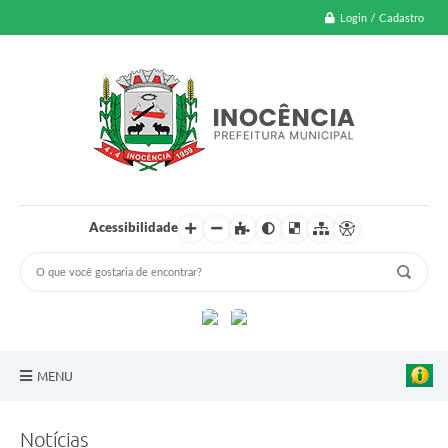
Login / Cadastro
Acessibilidade
MENU
A Nossa Cidade
Notícias