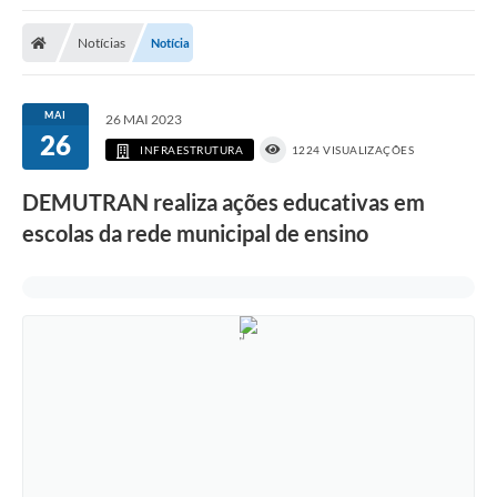
Poder Executivo
Notícias
Notícia
Transparência Pública
Notícias
MAI
26 MAI 2023
26
Legislação
INFRAESTRUTURA
1224 VISUALIZAÇÕES
Diário Oficial
DEMUTRAN realiza ações educativas em
escolas da rede municipal de ensino
Renuncia de Receita
Galeria de Fotos
Cartas de Serviços
Divida Ativa
Programa de Estágio
PROCON
Plano de Capacitação