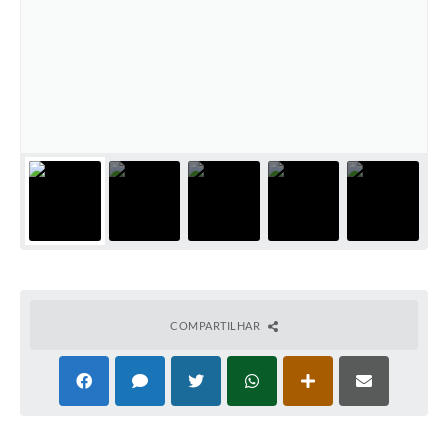
Cadeia Integrada de Valor
Instrumentos de Gestão - SAÚDE
Recursos Liberados
Plano Estratégico
Dados gerais e Obras
Empresa Inidônea
LGPD - Governo Digital
licenciamento ambiental
COMPARTILHAR
Fale conosco
Perguntas e respostas frequentes