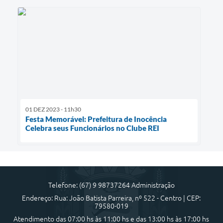
01 DEZ 2023 - 11h30
Festa Memorável: Prefeitura de Inocência
Celebra seus Funcionários no Clube REI
Telefone: (67) 9 98737264 Administração
Endereço: Rua: João Batista Parreira, nº 522 - Centro | CEP:
79580-019
Atendimento das 07:00 hs às 11:00 hs e das 13:00 hs às 17:00 hs