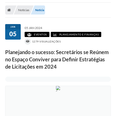
Poder Executivo
Notícias
Notícia
Transparência Pública
Notícias
JAN
05 JAN 2024
05
Legislação
EVENTOS
PLANEJAMENTO E FINANÇAS
1279 VISUALIZAÇÕES
Diário Oficial
Planejando o sucesso: Secretários se Reúnem
Renuncia de Receita
no Espaço Conviver para Definir Estratégias
Galeria de Fotos
de Licitações em 2024
Cartas de Serviços
Divida Ativa
Programa de Estágio
PROCON
Plano de Capacitação