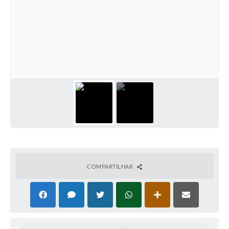
Cadeia Integrada de Valor
Instrumentos de Gestão - SAÚDE
Recursos Liberados
Plano Estratégico
Dados gerais e Obras
Empresa Inidônea
LGPD - Governo Digital
licenciamento ambiental
COMPARTILHAR
Fale conosco
Perguntas e respostas frequentes