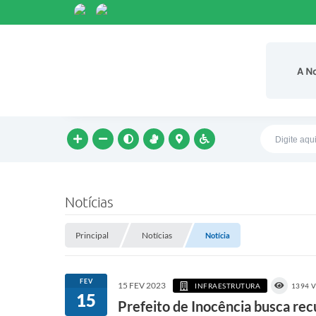
A N
Notícias
Principal
Notícias
Notícia
FEV
15 FEV 2023
INFRAESTRUTURA
1394 
15
Prefeito de Inocência busca rec