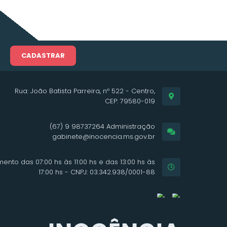
CADASTRAR
Rua: João Batista Parreira, nº 522 - Centro,
CEP: 79580-019
(67) 9 98737264 Administração
gabinete@inocencia.ms.gov.br
ento das 07:00 hs às 11:00 hs e das 13:00 hs às
17:00 hs - CNPJ: 03.342.938/0001-88