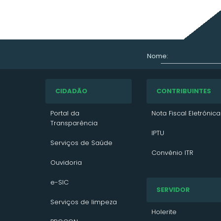
Nome:
CIDADÃO
CONTRIBUINTES
Portal da
Nota Fiscal Eletrônica
Transparência
IPTU
Serviços de Saúde
Convênio ITR
Ouvidoria
VTN 2026
e-SIC
SERVIDOR
VTN 2025
Serviços de limpeza
VTN 2024
Holerite