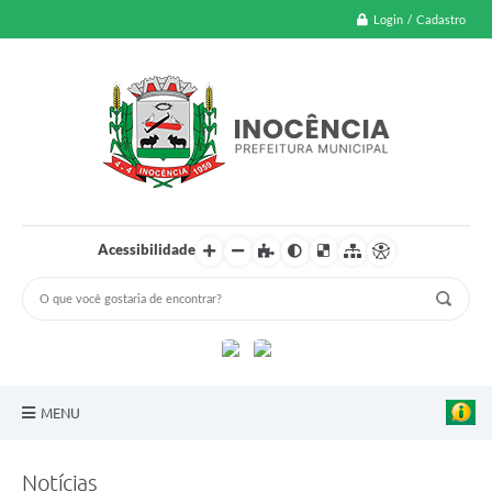
Login / Cadastro
Acessibilidade
MENU
A Nossa Cidade
Notícias