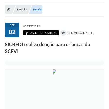
Poder Executivo
Notícias
Notícia
Transparência Pública
Notícias
DEZ
02 DEZ 2022
02
Legislação
ASSISTÊNCIA SOCIAL
1517 VISUALIZAÇÕES
Diário Oficial
SICREDI realiza doação para crianças do
SCFV!
Renuncia de Receita
Galeria de Fotos
Cartas de Serviços
Divida Ativa
Programa de Estágio
PROCON
Plano de Capacitação