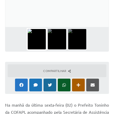
Cadeia Integrada de Valor
Instrumentos de Gestão - SAÚDE
Recursos Liberados
Plano Estratégico
Dados gerais e Obras
Empresa Inidônea
LGPD - Governo Digital
COMPARTILHAR
licenciamento ambiental
Fale conosco
Perguntas e respostas frequentes
Na manhã da última sexta-feira (02) o Prefeito Toninho
da COFAPI, acompanhado pela Secretária de Assistência