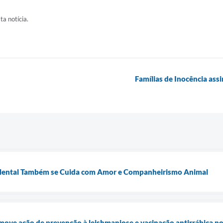
ta notícia.
Famílias de Inocência as
 Mental Também se Cuida com Amor e Companheirismo Animal
move ação de prevenção à leishmaniose e vacinação antirrábica no