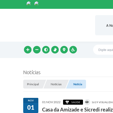
A N
Notícias
Principal
Notícias
Notícia
NOV
01 NOV 2022
SAÚDE
1619 VISUALIZ
01
Casa da Amizade e Sicredi real