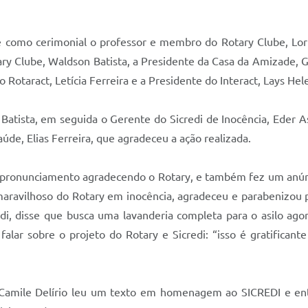
ve como cerimonial o professor e membro do Rotary Clube, Lori
ry Clube, Waldson Batista, a Presidente da Casa da Amizade, Gi
o Rotaract, Letícia Ferreira e a Presidente do Interact, Lays Hel
 Batista, em seguida o Gerente do Sicredi de Inocência, Eder A
úde, Elias Ferreira, que agradeceu a ação realizada.
 pronunciamento agradecendo o Rotary, e também fez um anún
maravilhoso do Rotary em inocência, agradeceu e parabenizou 
di, disse que busca uma lavanderia completa para o asilo agora
falar sobre o projeto do Rotary e Sicredi: “isso é gratifican
Camile Delírio leu um texto em homenagem ao SICREDI e ent