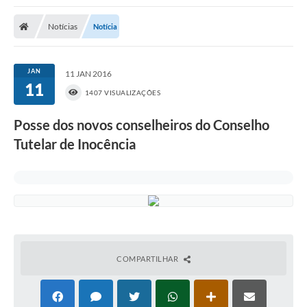
Poder Executivo
Notícias
Notícia
Transparência Pública
Notícias
JAN
11 JAN 2016
11
Legislação
1407 VISUALIZAÇÕES
Diário Oficial
Posse dos novos conselheiros do Conselho
Tutelar de Inocência
Renuncia de Receita
Galeria de Fotos
Cartas de Serviços
Divida Ativa
Programa de Estágio
COMPARTILHAR
PROCON
Plano de Capacitação