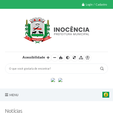
Login / Cadastro
Acessibilidade
MENU
A Nossa Cidade
Notícias