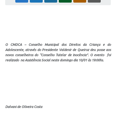
Cadeia Integrada de Valor
Instrumentos de Gestão - SAÚDE
Recursos Liberados
Plano Estratégico
O CMDCA – Conselho Municipal dos Direitos da Criança e do
Dados gerais e Obras
Adolescente, através do Presidente Valdenir de Queiroz deu posse aos
novos conselheiros do “Conselho Tutelar de Inocência”. O evento foi
Empresa Inidônea
realizado na Assistência Social neste domingo dia 10/01 às 19:00hs.
LGPD - Governo Digital
licenciamento ambiental
Fale conosco
Perguntas e respostas frequentes
Dalvani de Oliveira Costa