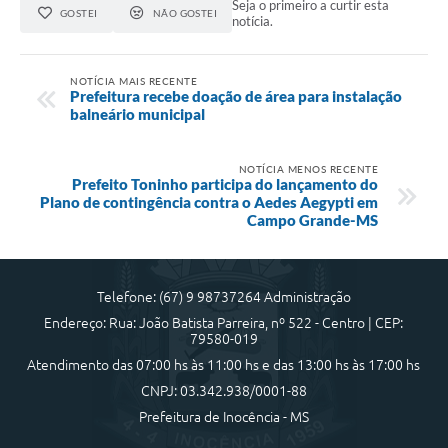
Seja o primeiro a curtir esta
GOSTEI
NÃO GOSTEI
notícia.
NOTÍCIA MAIS RECENTE
Prefeitura recebe doação de área para instalação
balneário municipal
NOTÍCIA MENOS RECENTE
Prefeito Toninho participa do lançamento do
Plano de contingência contra o Aedes Aegypti em
Campo Grande-MS
Telefone: (67) 9 98737264 Administração
Endereço: Rua: João Batista Parreira, nº 522 - Centro | CEP:
79580-019
Atendimento das 07:00 hs às 11:00 hs e das 13:00 hs às 17:00 hs
CNPJ: 03.342.938/0001-88
Prefeitura de Inocência - MS