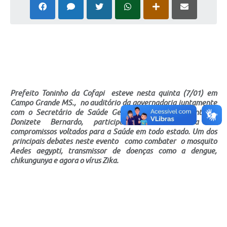
Cadeia Integrada de Valor
Instrumentos de Gestão - SAÚDE
Recursos Liberados
Plano Estratégico
Prefeito Toninho da Cofapi esteve nesta quinta (7/01) em
Dados gerais e Obras
Campo Grande MS., no auditório da governadoria juntamente
com o Secretário de Saúde Gelson Pimenta e o Contador
Empresa Inidônea
Donizete Bernardo, participando da assinatura de
compromissos voltados para a Saúde em todo estado. Um dos
LGPD - Governo Digital
principais debates neste evento como combater o mosquito
Aedes aegypti, transmissor de doenças como a dengue,
licenciamento ambiental
chikungunya e agora o vírus Zika.
Fale conosco
Perguntas e respostas frequentes