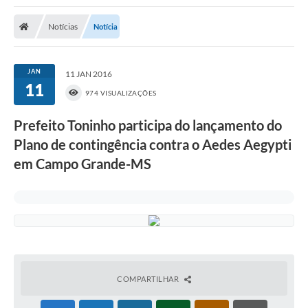
Poder Executivo
Notícias
Notícia
Transparência Pública
Notícias
JAN
11 JAN 2016
11
Legislação
974 VISUALIZAÇÕES
Diário Oficial
Prefeito Toninho participa do lançamento do
Plano de contingência contra o Aedes Aegypti
Renuncia de Receita
em Campo Grande-MS
Galeria de Fotos
Cartas de Serviços
Divida Ativa
Programa de Estágio
PROCON
COMPARTILHAR
Plano de Capacitação