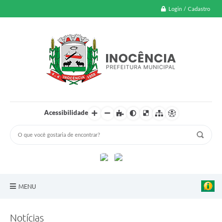
Login / Cadastro
Acessibilidade
MENU
A Nossa Cidade
Notícias