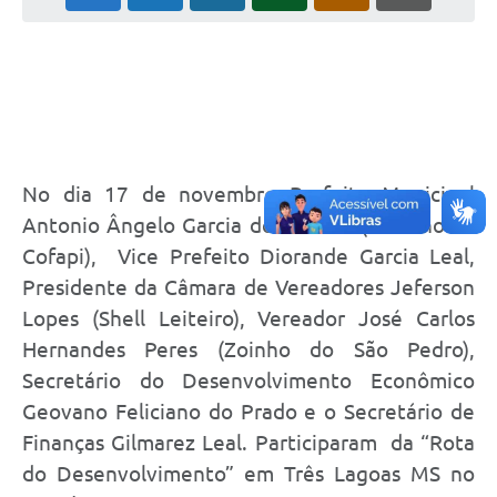
Cadeia Integrada de Valor
Instrumentos de Gestão - SAÚDE
Recursos Liberados
Plano Estratégico
No dia 17 de novembro Prefeito Municipal
Dados gerais e Obras
Antonio Ângelo Garcia dos Santos (Toninho da
Cofapi), Vice Prefeito Diorande Garcia Leal,
Empresa Inidônea
Presidente da Câmara de Vereadores Jeferson
LGPD - Governo Digital
Lopes (Shell Leiteiro), Vereador José Carlos
licenciamento ambiental
Hernandes Peres (Zoinho do São Pedro),
Secretário do Desenvolvimento Econômico
Fale conosco
Geovano Feliciano do Prado e o Secretário de
Perguntas e respostas frequentes
Finanças Gilmarez Leal. Participaram da “Rota
do Desenvolvimento” em Três Lagoas MS no