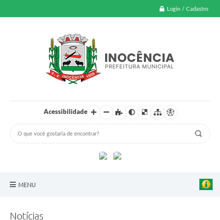
Login / Cadastro
Acessibilidade
MENU
A Nossa Cidade
Notícias