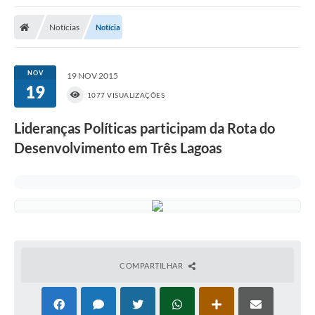
Poder Executivo
Notícias
Notícia
Transparência Pública
Notícias
NOV
19 NOV 2015
19
Legislação
1077 VISUALIZAÇÕES
Diário Oficial
Lideranças Políticas participam da Rota do
Desenvolvimento em Três Lagoas
Renuncia de Receita
Galeria de Fotos
Cartas de Serviços
Divida Ativa
Programa de Estágio
COMPARTILHAR
PROCON
Plano de Capacitação