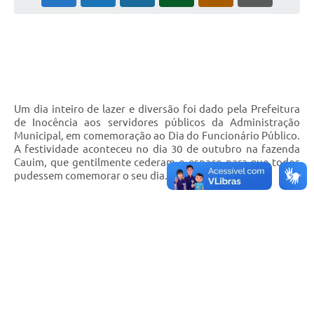
Cadeia Integrada de Valor
Instrumentos de Gestão - SAÚDE
Recursos Liberados
Plano Estratégico
Um dia inteiro de lazer e diversão foi dado pela Prefeitura
de
Inocência aos servidores públicos da Administração
Dados gerais e Obras
Municipal, em comemoração ao Dia do Funcionário Público.
A festividade aconteceu no dia 30 de outubro na fazenda
Empresa Inidônea
Cauim, que gentilmente cederam o espaço para que todos
pudessem comemorar o seu dia.
LGPD - Governo Digital
licenciamento ambiental
Fale conosco
Perguntas e respostas frequentes