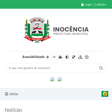
Login / Cadastro
Acessibilidade
MENU
A Nossa Cidade
Notícias