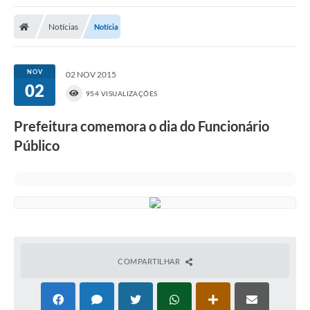
Poder Executivo
Notícias
Notícia
Transparência Pública
Notícias
NOV
02 NOV 2015
02
Legislação
954 VISUALIZAÇÕES
Diário Oficial
Prefeitura comemora o dia do Funcionário
Público
Renuncia de Receita
Galeria de Fotos
Cartas de Serviços
Divida Ativa
Programa de Estágio
COMPARTILHAR
PROCON
Plano de Capacitação