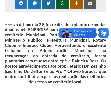
Cadeia Integrada de Valor
Instrumentos de Gestão - SAÚDE
¬¬¬No último dia 29, foi realizado o plantio de mudas
Recursos Liberados
doadas pela ENERGISA para arborização do acesso ao
cemitério Municipal. Participaram das atividades
Plano Estratégico
Ministério Público, Prefeitura Municipal, Rotary
Clube e Interact Clube. Aproveitando o excelente
Dados gerais e Obras
trabalho da Administração Municipal, na
recuperação da entrada do cemitério, foram
Empresa Inidônea
plantadas cem mudas entre Ypê e Paineira Rosa. Os
nossos agradecimentos aos proprietários Dr. Zezinho
LGPD - Governo Digital
(seu filho Dr. Zelton) e ao Profº Otávio Barbosa que
muito contribuíram para as realização das melhorias
licenciamento ambiental
do acesso ao cemitério local.
Fale conosco
Perguntas e respostas frequentes