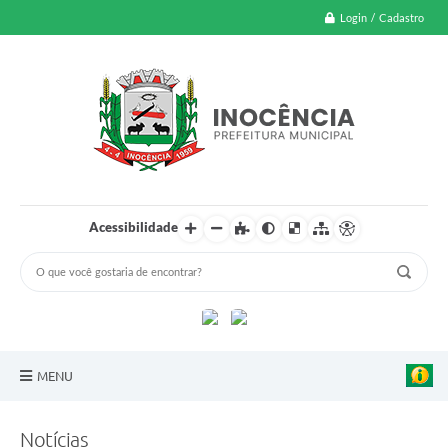
Login / Cadastro
Acessibilidade
MENU
A Nossa Cidade
Notícias