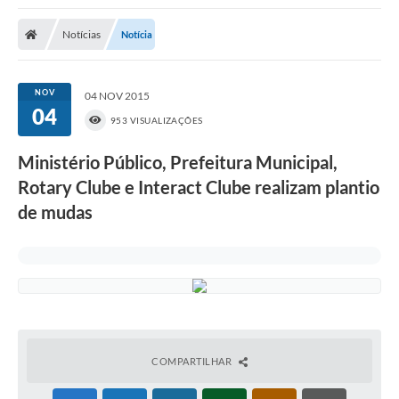
Poder Executivo
Notícias
Notícia
Transparência Pública
Notícias
NOV
04 NOV 2015
04
Legislação
953 VISUALIZAÇÕES
Diário Oficial
Ministério Público, Prefeitura Municipal,
Rotary Clube e Interact Clube realizam plantio
Renuncia de Receita
de mudas
Galeria de Fotos
Cartas de Serviços
Divida Ativa
Programa de Estágio
PROCON
COMPARTILHAR
Plano de Capacitação