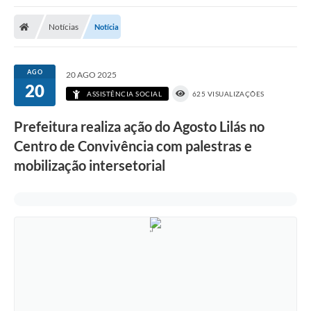
Poder Executivo
Notícias
Notícia
Transparência Pública
Notícias
AGO
20 AGO 2025
20
Legislação
ASSISTÊNCIA SOCIAL
625 VISUALIZAÇÕES
Diário Oficial
Prefeitura realiza ação do Agosto Lilás no
Centro de Convivência com palestras e
Renuncia de Receita
mobilização intersetorial
Galeria de Fotos
Cartas de Serviços
Divida Ativa
Programa de Estágio
PROCON
Plano de Capacitação