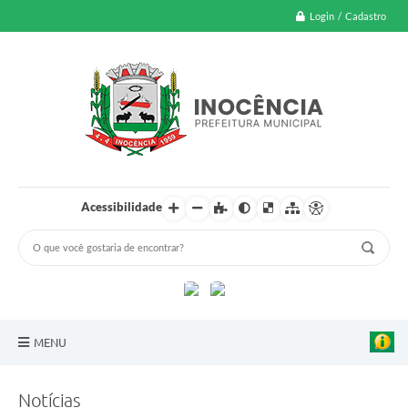
Login / Cadastro
Acessibilidade
MENU
A Nossa Cidade
Notícias