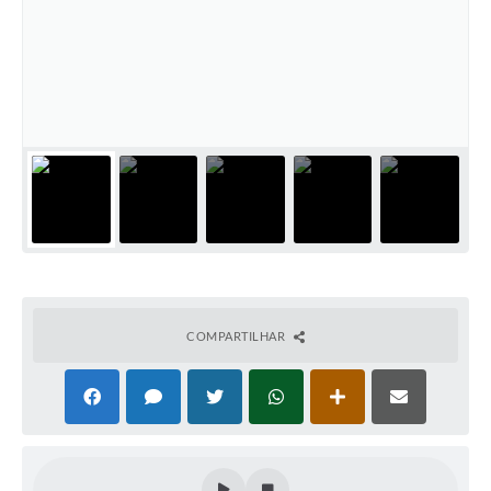
Cadeia Integrada de Valor
Instrumentos de Gestão - SAÚDE
Recursos Liberados
Plano Estratégico
Dados gerais e Obras
Empresa Inidônea
LGPD - Governo Digital
COMPARTILHAR
licenciamento ambiental
Fale conosco
Perguntas e respostas frequentes