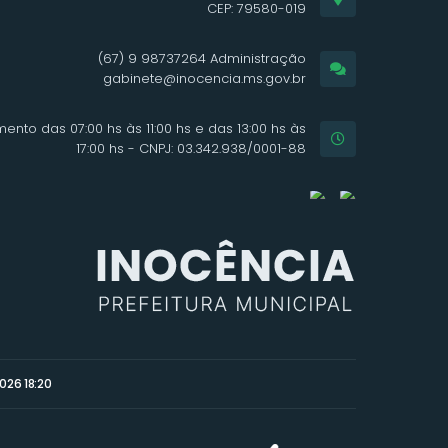
CEP: 79580-019
(67) 9 98737264 Administração
gabinete@inocencia.ms.gov.br
ento das 07:00 hs às 11:00 hs e das 13:00 hs às
17:00 hs - CNPJ: 03.342.938/0001-88
026 18:20