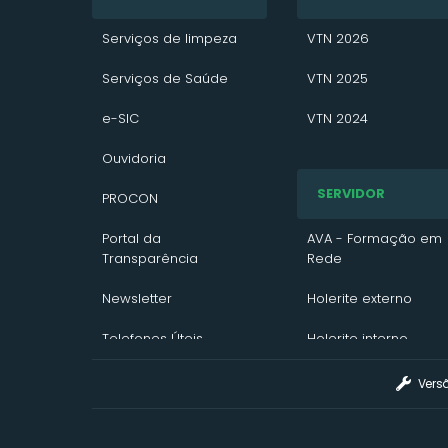
Serviços de limpeza
VTN 2026
Serviços de Saúde
VTN 2025
e-SIC
VTN 2024
Ouvidoria
IPTU
SERVIDOR
PROCON
VTN
Portal da
Convênio ITR
AVA - Formação em
Transparência
Rede
Nota Fiscal Eletrônica
Newsletter
Holerite externo
Contato/Solicitação
Telefones Úteis
Holerite interno
Portal de Sistemas
Vers
Portal da
Transparência -