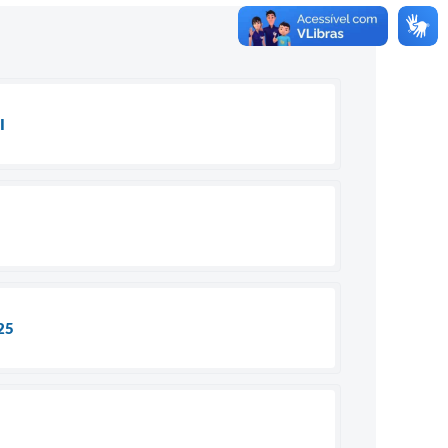
I
025