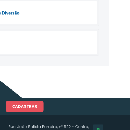
e Diversão
CADASTRAR
Rua: João Batista Parreira, nº 522 - Centro,