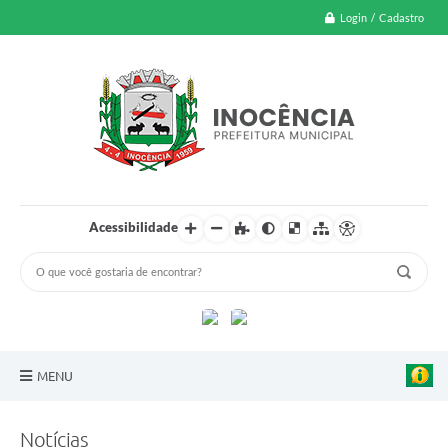
Login / Cadastro
Acessibilidade
MENU
A Nossa Cidade
Notícias