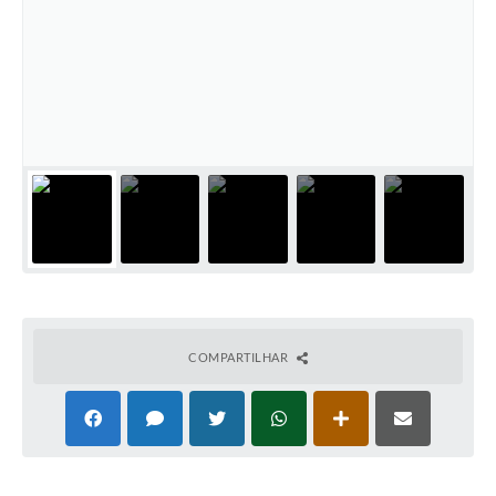
Cadeia Integrada de Valor
Instrumentos de Gestão - SAÚDE
Recursos Liberados
Plano Estratégico
Dados gerais e Obras
Empresa Inidônea
LGPD - Governo Digital
licenciamento ambiental
COMPARTILHAR
Fale conosco
Perguntas e respostas frequentes