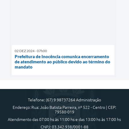
02 DEZ 2024 - 07h00
Prefeitura de Inocência comunica encerramento
de atendimento ao público devido ao término do
mandato
Telefone: (67) 9 98737264 Administração
Endereço: Rua: João Batista Parreira, nº 522 - Centro | CEP:
79580-019
Atendimento das 07:00 hs às 11:00 hs e das 13:00 hs às 17:00 hs
CNPJ: 03.342.938/0001-88