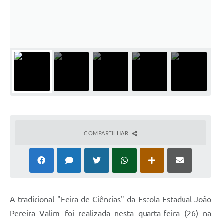
Cadeia Integrada de Valor
Instrumentos de Gestão - SAÚDE
Recursos Liberados
Plano Estratégico
Dados gerais e Obras
Empresa Inidônea
LGPD - Governo Digital
COMPARTILHAR
licenciamento ambiental
Fale conosco
Perguntas e respostas frequentes
A tradicional "Feira de Ciências" da Escola Estadual João
Pereira Valim foi realizada nesta quarta-feira (26) na