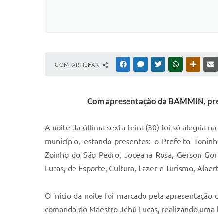
COMPARTILHAR
FACEBOOK
MESSENGER
TWITTER
WHATSAPP
OUTRAS
Com apresentação da BAMMIN, prese
A noite da última sexta-feira (30) foi só alegria 
município, estando presentes: o Prefeito Tonin
Zoinho do São Pedro, Joceana Rosa, Gerson Gord
Lucas, de Esporte, Cultura, Lazer e Turismo, Alaer
O ínicio da noite foi marcado pela apresentação 
comando do Maestro Jehú Lucas, realizando uma 