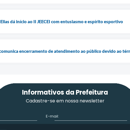
 Elias dá início ao II JEECEI com entusiasmo e espírito esportivo
a comunica encerramento de atendimento ao público devido ao té
Informativos da Prefeitura
Cadastre-se em nossa newsletter
E-mail: