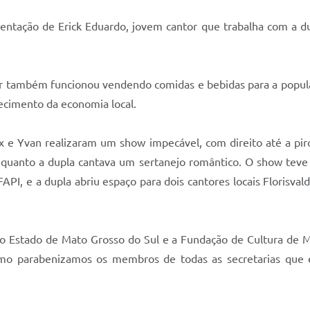
entação de Erick Eduardo, jovem cantor que trabalha com a du
tor também funcionou vendendo comidas e bebidas para a popu
ecimento da economia local.
 Alex e Yvan realizaram um show impecável, com direito até a 
enquanto a dupla cantava um sertanejo romântico. O show t
API, e a dupla abriu espaço para dois cantores locais Florisva
o Estado de Mato Grosso do Sul e a Fundação de Cultura de M
omo parabenizamos os membros de todas as secretarias que e