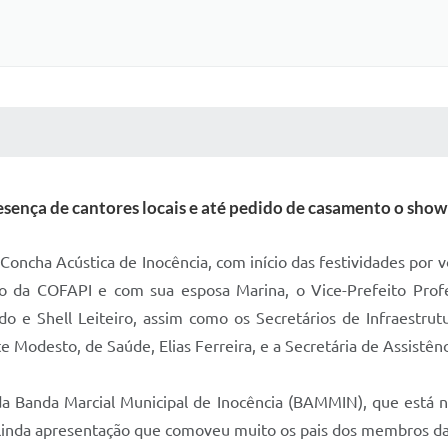
 MÍDIAS
RECEBA NOTÍCIAS
nça de cantores locais e até pedido de casamento o show 
na Concha Acústica de Inocência, com início das festividades po
ho da COFAPI e com sua esposa Marina, o Vice-Prefeito Prof
o e Shell Leiteiro, assim como os Secretários de Infraestrut
te Modesto, de Saúde, Elias Ferreira, e a Secretária de Assistên
da Banda Marcial Municipal de Inocência (BAMMIN), que está na 
linda apresentação que comoveu muito os pais dos membros da