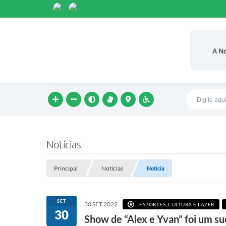
A N
Notícias
Principal
Notícias
Notícia
SET
30 SET 2022
ESPORTES, CULTURA E LAZER
30
Show de “Alex e Yvan” foi um su