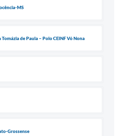
nocência-MS
a Tomázia de Paula – Polo CEINF Vó Nona
ato-Grossense