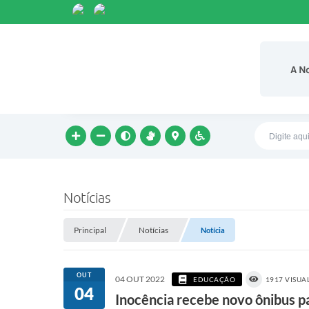
A N
Notícias
Principal
Notícias
Notícia
OUT
04 OUT 2022
EDUCAÇÃO
1917 VISUA
04
Inocência recebe novo ônibus pa