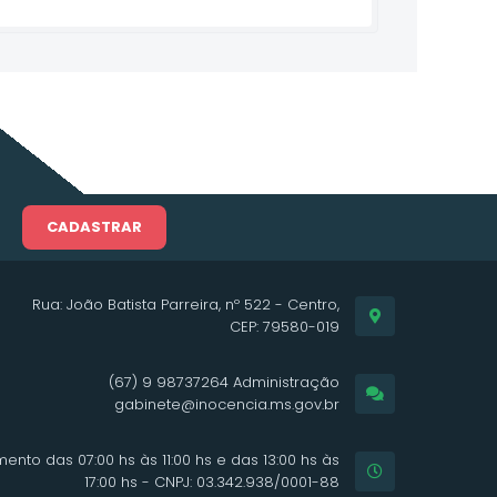
CADASTRAR
Rua: João Batista Parreira, nº 522 - Centro,
CEP: 79580-019
(67) 9 98737264 Administração
gabinete@inocencia.ms.gov.br
ento das 07:00 hs às 11:00 hs e das 13:00 hs às
17:00 hs - CNPJ: 03.342.938/0001-88