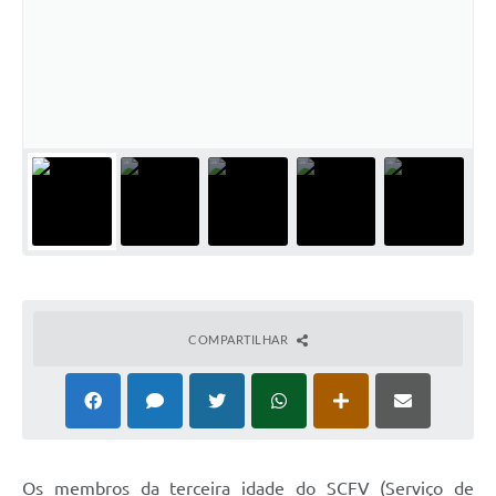
Cadeia Integrada de Valor
Instrumentos de Gestão - SAÚDE
Recursos Liberados
Plano Estratégico
Dados gerais e Obras
Empresa Inidônea
LGPD - Governo Digital
COMPARTILHAR
licenciamento ambiental
Fale conosco
Perguntas e respostas frequentes
Os membros da terceira idade do SCFV (Serviço de