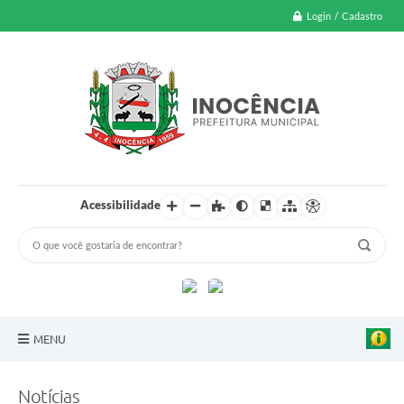
Login / Cadastro
Acessibilidade
MENU
A Nossa Cidade
Notícias