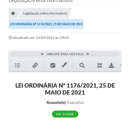
Legislação e Atos Normativos
Poder Executivo
Legislação e Atos Normativos
Transparência Pública
LEI ORDINÁRIA Nº 1176/2021, 25 DE MAIO DE 2021
Notícias
Atualizado em: 22/09/2021 às 12h09
Legislação
Diário Oficial
ARRASTE PARA VER MAIS
Renuncia de Receita
Galeria de Fotos
Cartas de Serviços
LEI ORDINÁRIA Nº 1176/2021, 25 DE
MAIO DE 2021
Divida Ativa
Assunto(s):
Executivo
Programa de Estágio
EM VIGOR
PROCON
Plano de Capacitação