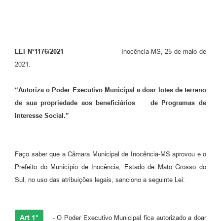
Cadeia Integrada de Valor
Instrumentos de Gestão - SAÚDE
LEI N°1176/2021
Inocência-MS, 25 de maio de
Recursos Liberados
2021.
Plano Estratégico
“Autoriza o Poder Executivo Municipal a doar lotes
de terreno
Dados gerais e Obras
de sua propriedade aos beneficiários
de Programas de
Empresa Inidônea
Interesse Social.”
LGPD - Governo Digital
licenciamento ambiental
Faço saber que a Câmara Municipal de Inocência-MS aprovou e o
Prefeito do Município de Inocência, Estado de Mato Grosso do
Fale conosco
Sul, no uso das atribuições legais, sanciono a seguinte Lei:
Perguntas e respostas frequentes
Art 1°
-
O Poder Executivo Municipal fica autorizado a doar