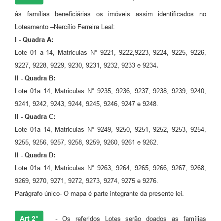
às famílias beneficiárias os imóveis assim identificados no
Loteamento ­­­­­­­­­­­­­­­­­–Nercílio Ferreira Leal:
I - Quadra A:
Lote 01 a 14, Matriculas N° 9221, 9222,9223, 9224, 9225, 9226,
9227, 9228, 9229, 9230, 9231, 9232, 9233 e 9234
.
II - Quadra B:
Lote 01a 14, Matriculas N° 9235, 9236, 9237, 9238, 9239, 9240,
9241, 9242, 9243, 9244, 9245, 9246, 9247 e 9248.
II - Quadra C:
Lote 01a 14, Matriculas N° 9249, 9250, 9251, 9252, 9253, 9254,
9255, 9256, 9257, 9258, 9259, 9260, 9261 e 9262.
II - Quadra D:
Lote 01a 14, Matriculas N° 9263, 9264, 9265, 9266, 9267, 9268,
9269, 9270, 9271, 9272, 9273, 9274, 9275 e 9276.
Parágrafo único- O mapa é parte integrante da presente lei.
Art 2°
-
Os referidos Lotes serão doados as famílias