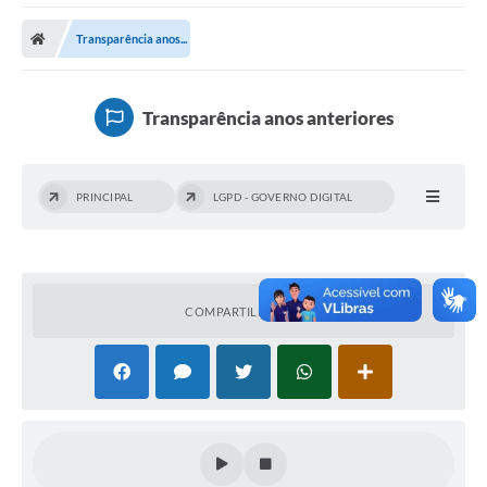
Poder Executivo
Transparência anos...
Transparência Pública
Notícias
Transparência anos anteriores
Legislação
Diário Oficial
PRINCIPAL
LGPD - GOVERNO DIGITAL
Renuncia de Receita
Galeria de Fotos
Cartas de Serviços
COMPARTILHAR
Divida Ativa
Programa de Estágio
PROCON
Plano de Capacitação