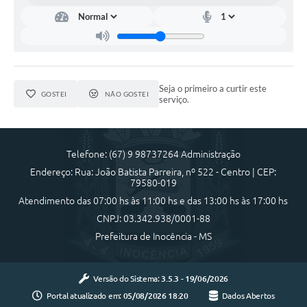
Cadeia Integrada de Valor
Instrumentos de Gestão - SAÚDE
Recursos Liberados
Seja o primeiro a curtir este
GOSTEI
NÃO GOSTEI
serviço.
Plano Estratégico
Dados gerais e Obras
Telefone: (67) 9 98737264 Administração
Empresa Inidônea
Endereço: Rua: João Batista Parreira, nº 522 - Centro | CEP:
79580-019
LGPD - Governo Digital
Atendimento das 07:00 hs às 11:00 hs e das 13:00 hs às 17:00 hs
licenciamento ambiental
CNPJ: 03.342.938/0001-88
Prefeitura de Inocência - MS
Fale conosco
Perguntas e respostas frequentes
Versão do Sistema:
3.5.3 - 19/06/2026
Portal atualizado em:
05/08/2026 18:20
Dados Abertos