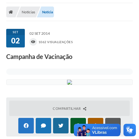
Poder Executivo
Notícias
Notícia
Transparência Pública
Notícias
SET
02 SET 2014
02
Legislação
1062 VISUALIZAÇÕES
Diário Oficial
Campanha de Vacinação
Renuncia de Receita
Galeria de Fotos
Cartas de Serviços
Divida Ativa
COMPARTILHAR
Programa de Estágio
PROCON
Plano de Capacitação