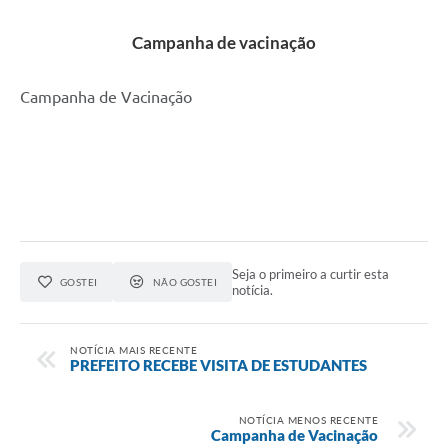
Cadeia Integrada de Valor
Campanha de vacinação
Instrumentos de Gestão - SAÚDE
Campanha de Vacinação
Recursos Liberados
Plano Estratégico
Dados gerais e Obras
Empresa Inidônea
LGPD - Governo Digital
Seja o primeiro a curtir esta
GOSTEI
NÃO GOSTEI
notícia.
licenciamento ambiental
Fale conosco
NOTÍCIA MAIS RECENTE
PREFEITO RECEBE VISITA DE ESTUDANTES
Perguntas e respostas frequentes
NOTÍCIA MENOS RECENTE
Campanha de Vacinação