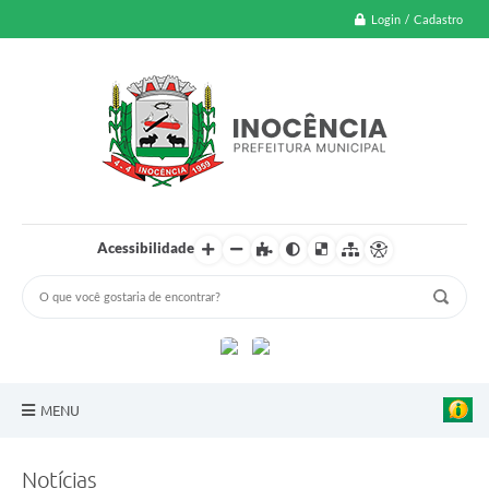
Login / Cadastro
Acessibilidade
MENU
A Nossa Cidade
Notícias