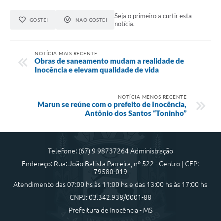
Seja o primeiro a curtir esta
GOSTEI
NÃO GOSTEI
notícia.
NOTÍCIA MAIS RECENTE
Obras de saneamento mudam a realidade de
Inocência e elevam qualidade de vida
NOTÍCIA MENOS RECENTE
Marun se reúne com o prefeito de Inocência,
Antônio dos Santos “Toninho”
Telefone: (67) 9 98737264 Administração
Endereço: Rua: João Batista Parreira, nº 522 - Centro | CEP:
79580-019
Atendimento das 07:00 hs às 11:00 hs e das 13:00 hs às 17:00 hs
CNPJ: 03.342.938/0001-88
Prefeitura de Inocência - MS