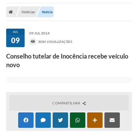
Poder Executivo
Notícias
Notícia
Transparência Pública
Notícias
JUL
09 JUL 2014
09
Legislação
3084 VISUALIZAÇÕES
Diário Oficial
Conselho tutelar de Inocência recebe veículo
novo
Renuncia de Receita
Galeria de Fotos
Cartas de Serviços
Divida Ativa
COMPARTILHAR
Programa de Estágio
PROCON
Plano de Capacitação