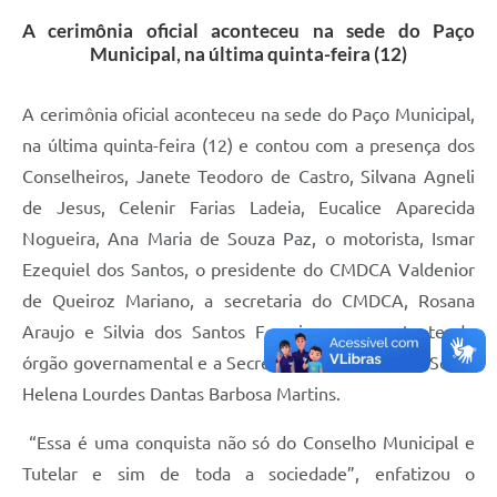
A cerimônia oficial aconteceu na sede do Paço
Cadeia Integrada de Valor
Municipal, na última quinta-feira (12)
Instrumentos de Gestão - SAÚDE
A cerimônia oficial aconteceu na sede do Paço Municipal,
Recursos Liberados
na última quinta-feira (12) e contou com a presença dos
Plano Estratégico
Conselheiros, Janete Teodoro de Castro, Silvana Agneli
de Jesus, Celenir Farias Ladeia, Eucalice Aparecida
Dados gerais e Obras
Nogueira, Ana Maria de Souza Paz, o motorista, Ismar
Empresa Inidônea
Ezequiel dos Santos, o presidente do CMDCA Valdenior
LGPD - Governo Digital
de Queiroz Mariano, a secretaria do CMDCA, Rosana
Araujo e Silvia dos Santos Ferreira, representante do
licenciamento ambiental
órgão governamental e a Secretaria de Assistência Social
Fale conosco
Helena Lourdes Dantas Barbosa Martins.
Perguntas e respostas frequentes
“Essa é uma conquista não só do Conselho Municipal e
Tutelar e sim de toda a sociedade”, enfatizou o