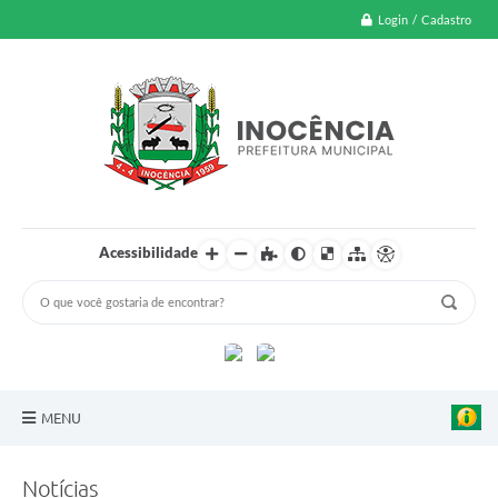
Login / Cadastro
Acessibilidade
MENU
A Nossa Cidade
Notícias