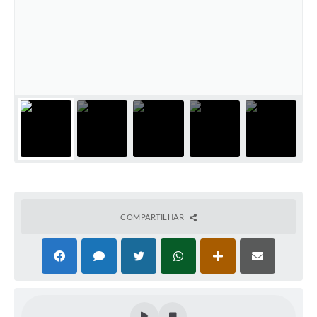
Cadeia Integrada de Valor
Instrumentos de Gestão - SAÚDE
Recursos Liberados
Plano Estratégico
Dados gerais e Obras
Empresa Inidônea
LGPD - Governo Digital
COMPARTILHAR
licenciamento ambiental
Fale conosco
Perguntas e respostas frequentes