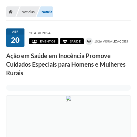
Poder Executivo
Notícias
Notícia
Transparência Pública
Notícias
ABR
20 ABR 2024
20
Legislação
EVENTOS
SAÚDE
1026 VISUALIZAÇÕES
Diário Oficial
Ação em Saúde em Inocência Promove
Cuidados Especiais para Homens e Mulheres
Renuncia de Receita
Rurais
Galeria de Fotos
Cartas de Serviços
Divida Ativa
Programa de Estágio
PROCON
Plano de Capacitação