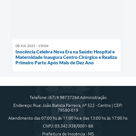
08 JUL 2025 - 15h06
Inocência Celebra Nova Era na Saúde: Hospital e
Maternidade Inaugura Centro Cirúrgico e Realiza
Primeiro Parto Após Mais de Dez Ano
Telefone: (67) 9 98737264 Administração
Endereço: Rua: João Batista Parreira, nº 522 - Centro | CEP:
79580-019
Atendimento das 07:00 hs às 11:00 hs e das 13:00 hs às 17:00 hs
CNPJ: 03.342.938/0001-88
Prefeitura de Inocência - MS