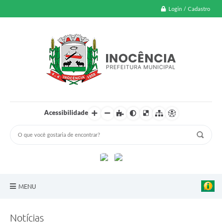
Login / Cadastro
Acessibilidade
MENU
A Nossa Cidade
Notícias