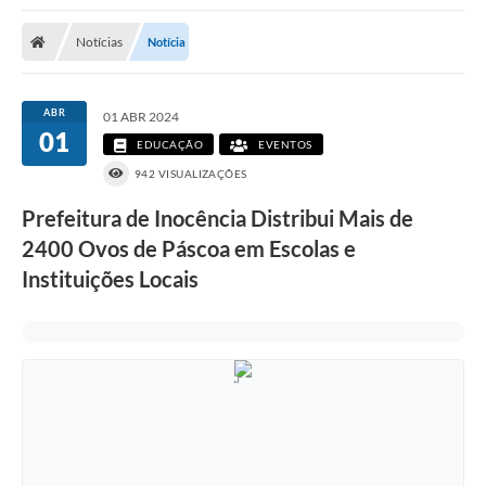
Poder Executivo
Notícias
Notícia
Transparência Pública
Notícias
ABR
01 ABR 2024
01
Legislação
EDUCAÇÃO
EVENTOS
942 VISUALIZAÇÕES
Diário Oficial
Prefeitura de Inocência Distribui Mais de
Renuncia de Receita
2400 Ovos de Páscoa em Escolas e
Galeria de Fotos
Instituições Locais
Cartas de Serviços
Divida Ativa
Programa de Estágio
PROCON
Plano de Capacitação