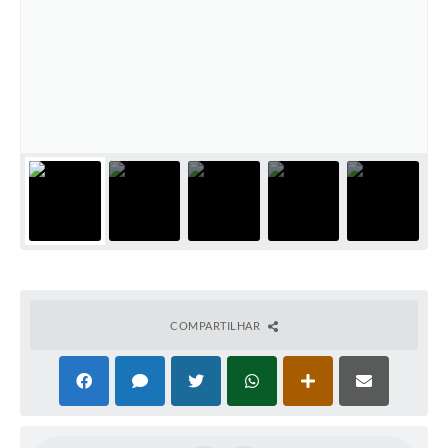
Cadeia Integrada de Valor
Instrumentos de Gestão - SAÚDE
Recursos Liberados
Plano Estratégico
Dados gerais e Obras
Empresa Inidônea
LGPD - Governo Digital
licenciamento ambiental
COMPARTILHAR
Fale conosco
Perguntas e respostas frequentes