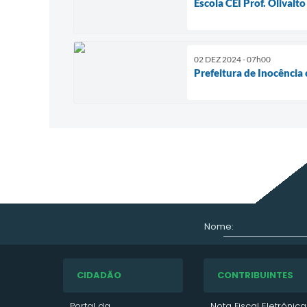
Escola CEI Prof. Olivalto
02 DEZ 2024 - 07h00
Prefeitura de Inocênci
Nome:
CIDADÃO
CONTRIBUINTES
Portal da
Nota Fiscal Eletrônica