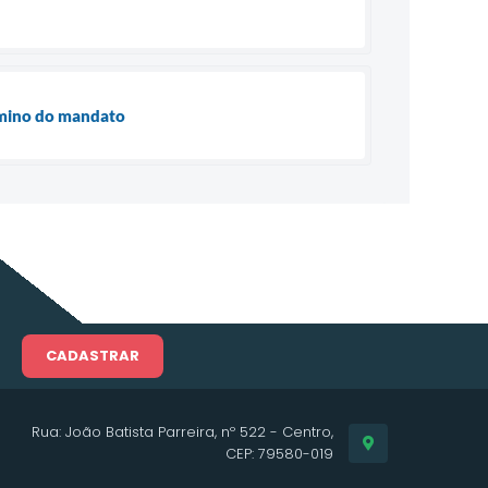
rmino do mandato
CADASTRAR
Rua: João Batista Parreira, nº 522 - Centro,
CEP: 79580-019