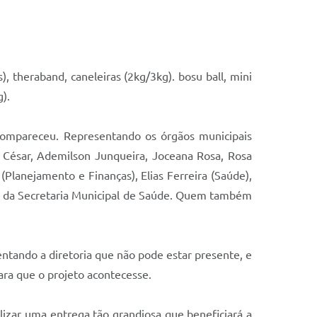
), theraband, caneleiras (2kg/3kg). bosu ball, mini
).
ompareceu. Representando os órgãos municipais
 César, Ademilson Junqueira, Joceana Rosa, Rosa
Planejamento e Finanças), Elias Ferreira (Saúde),
ica da Secretaria Municipal de Saúde. Quem também
tando a diretoria que não pode estar presente, e
ara que o projeto acontecesse.
izar uma entrega tão grandiosa que beneficiará a