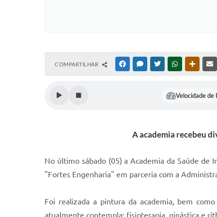
COMPARTILHAR
FACEBOOK
MESSENGER
TWITTER
WHATSAPP
OUTRAS
Velocidade de l
A academia recebeu di
No último sábado (05) a Academia da Saúde de In
"Fortes Engenharia" em parceria com a Administra
Foi realizada a pintura da academia, bem como
atualmente contempla: fisioterapia, ginástica e rit