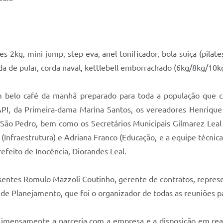
 2kg, mini jump, step eva, anel tonificador, bola suiça (pilates
a de pular, corda naval, kettlebell emborrachado (6kg/8kg/10kg
belo café da manhã preparado para toda a população que c
PI, da Primeira-dama Marina Santos, os vereadores Henrique
ão Pedro, bem como os Secretários Municipais Gilmarez Leal (
 (Infraestrutura) e Adriana Franco (Educação, e a equipe técn
efeito de Inocência, Diorandes Leal.
ntes Romulo Mazzoli Coutinho, gerente de contratos, represen
e Planejamento, que foi o organizador de todas as reuniões p
 imensamente a parceria com a empresa e a disposição em real