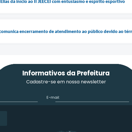
 Elias dá início ao II JEECEI com entusiasmo e espírito esportivo
a comunica encerramento de atendimento ao público devido ao té
Informativos da Prefeitura
Cadastre-se em nossa newsletter
E-mail: