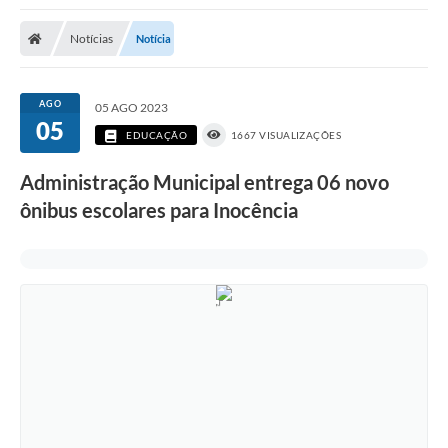
Poder Executivo
Notícias
Notícia
Transparência Pública
Notícias
AGO
05 AGO 2023
05
Legislação
EDUCAÇÃO
1667 VISUALIZAÇÕES
Diário Oficial
Administração Municipal entrega 06 novo
ônibus escolares para Inocência
Renuncia de Receita
Galeria de Fotos
Cartas de Serviços
Divida Ativa
Programa de Estágio
PROCON
Plano de Capacitação