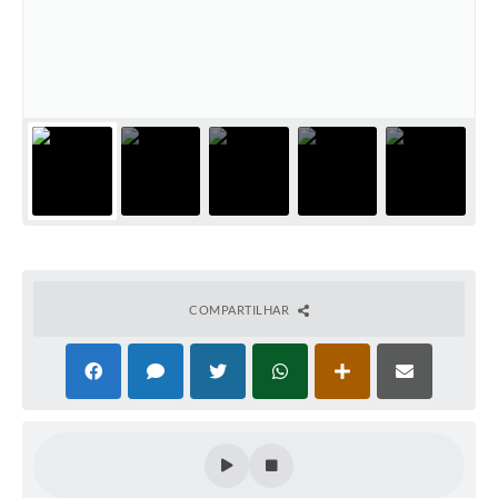
Cadeia Integrada de Valor
Instrumentos de Gestão - SAÚDE
Recursos Liberados
Plano Estratégico
Dados gerais e Obras
Empresa Inidônea
LGPD - Governo Digital
COMPARTILHAR
licenciamento ambiental
Fale conosco
Perguntas e respostas frequentes