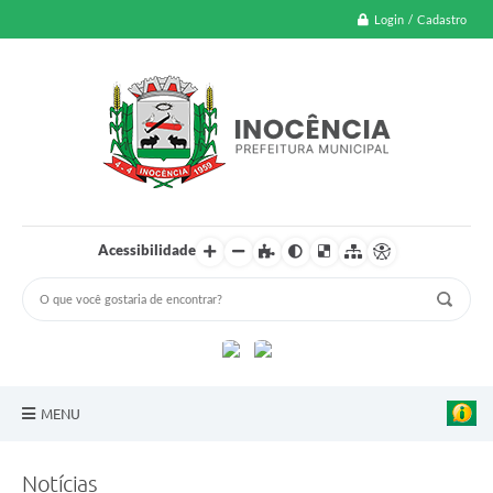
Login / Cadastro
Acessibilidade
MENU
A Nossa Cidade
Notícias