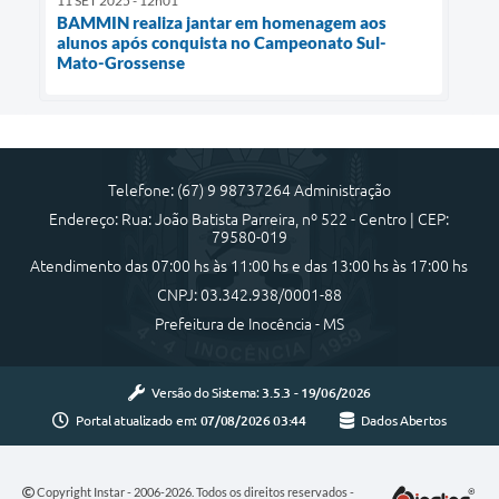
11 SET 2025 - 12h01
BAMMIN realiza jantar em homenagem aos
alunos após conquista no Campeonato Sul-
Mato-Grossense
Telefone: (67) 9 98737264 Administração
Endereço: Rua: João Batista Parreira, nº 522 - Centro | CEP:
79580-019
Atendimento das 07:00 hs às 11:00 hs e das 13:00 hs às 17:00 hs
CNPJ: 03.342.938/0001-88
Prefeitura de Inocência - MS
Versão do Sistema:
3.5.3 - 19/06/2026
Portal atualizado em:
07/08/2026 03:44
Dados Abertos
Copyright Instar - 2006-2026. Todos os direitos reservados -