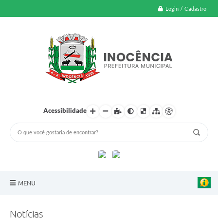
Login / Cadastro
Acessibilidade
MENU
A Nossa Cidade
Notícias