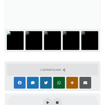
Cadeia Integrada de Valor
Instrumentos de Gestão - SAÚDE
Recursos Liberados
Plano Estratégico
Dados gerais e Obras
Empresa Inidônea
LGPD - Governo Digital
COMPARTILHAR
licenciamento ambiental
Fale conosco
Perguntas e respostas frequentes