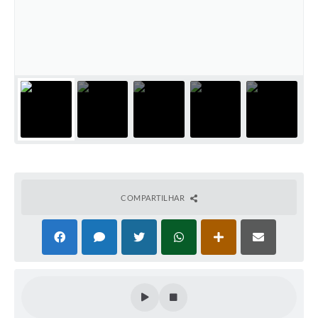
Cadeia Integrada de Valor
Instrumentos de Gestão - SAÚDE
Recursos Liberados
Plano Estratégico
Dados gerais e Obras
Empresa Inidônea
LGPD - Governo Digital
COMPARTILHAR
licenciamento ambiental
Fale conosco
Perguntas e respostas frequentes