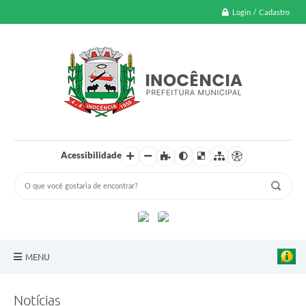
Login / Cadastro
Acessibilidade
MENU
A Nossa Cidade
Notícias