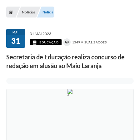
Poder Executivo
Notícias
Notícia
Transparência Pública
Notícias
MAI
31 MAI 2023
31
Legislação
EDUCAÇÃO
1349 VISUALIZAÇÕES
Diário Oficial
Secretaria de Educação realiza concurso de
redação em alusão ao Maio Laranja
Renuncia de Receita
Galeria de Fotos
Cartas de Serviços
Divida Ativa
Programa de Estágio
PROCON
Plano de Capacitação