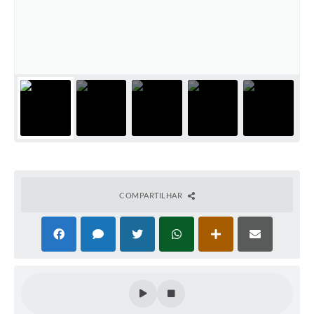
Cadeia Integrada de Valor
Instrumentos de Gestão - SAÚDE
Recursos Liberados
Plano Estratégico
Dados gerais e Obras
Empresa Inidônea
LGPD - Governo Digital
COMPARTILHAR
licenciamento ambiental
Fale conosco
Perguntas e respostas frequentes