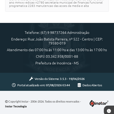
ano mmxxv edicao n2780 secretaria municipal de financas funcional
programatica 2283 manutencao das acoes da media e alta
complexidade departamento de…
Telefone: (67) 9 98737264 Administração
Endereço: Rua: João Batista Parreira, nº 522 - Centro | CEP:
79580-019
Atendimento das 07:00 hs às 11:00 hs e das 13:00 hs às 17:00 hs
CNPJ: 03.342.938/0001-88
Prefeitura de Inocência - MS
Versão do Sistema:
3.5.3 - 19/06/2026
Portal atualizado em:
07/08/2026 03:44
Dados Abertos
Copyright Instar - 2006-2026. Todos os direitos reservados -
Instar Tecnologia