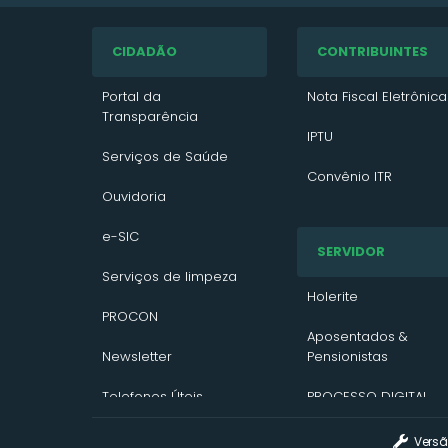
CIDADÃO
CONTRIBUINTES
Portal da
Nota Fiscal Eletrônica
Transparência
IPTU
Serviços de Saúde
Convênio ITR
Ouvidoria
VTN 2026
e-SIC
SERVIDOR
VTN 2025
Serviços de limpeza
VTN 2024
Holerite
PROCON
Contato/Solicitação
Aposentados &
Newsletter
Pensionistas
Telefones Úteis
PROCESSO DIGITAL
Assinatura Digital
Versã