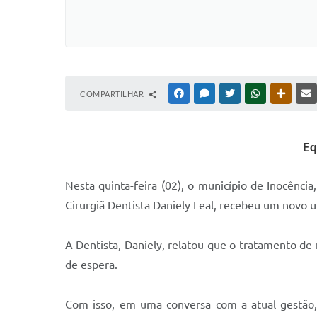
COMPARTILHAR
FACEBOOK
MESSENGER
TWITTER
WHATSAPP
OUTRAS
Eq
Nesta quinta-feira (02), o município de Inocência
Cirurgiã Dentista Daniely Leal, recebeu um novo ul
A Dentista, Daniely, relatou que o tratamento d
de espera.
Com isso, em uma conversa com a atual gestão, 