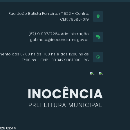
Rua: João Batista Parreira, nº 522 - Centro,
CEP: 79580-019
(67) 9 98737264 Administração
gabinete@inocencia.ms.gov.br
ento das 07:00 hs às 11:00 hs e das 13:00 hs às
17:00 hs - CNPJ: 03.342.938/0001-88
026 03:44