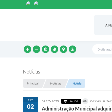
A N
Notícias
Principal
Notícias
Notícia
FEV
02 FEV 2023
SAÚDE
1503 VISUALIZA
02
Administração Municipal adquir