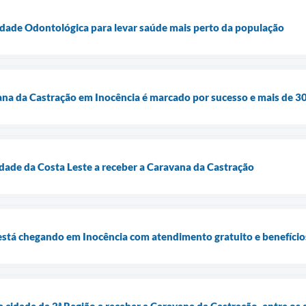
dade Odontológica para levar saúde mais perto da população
a da Castração em Inocência é marcado por sucesso e mais de 30
cidade da Costa Leste a receber a Caravana da Castração
stá chegando em Inocência com atendimento gratuito e benefícios
a cidade da 2ª Região a receber a Caravana da Castração, entre os 