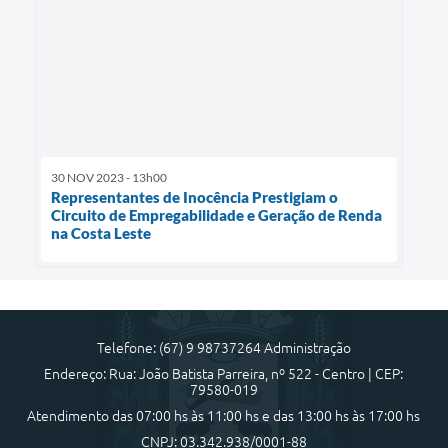
30 NOV 2023 - 13h00
Representantes de Inocência Prestigiam o
Circuito de Empregabilidade e Geração de Renda
na Costa Leste
Telefone: (67) 9 98737264 Administração
Endereço: Rua: João Batista Parreira, nº 522 - Centro | CEP:
79580-019
Atendimento das 07:00 hs às 11:00 hs e das 13:00 hs às 17:00 hs
CNPJ: 03.342.938/0001-88