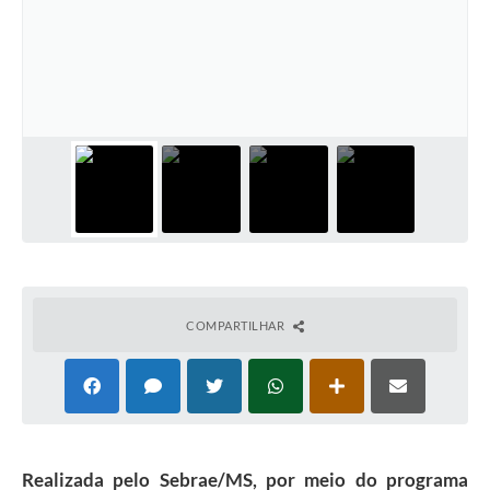
Cadeia Integrada de Valor
Instrumentos de Gestão - SAÚDE
Recursos Liberados
Plano Estratégico
Dados gerais e Obras
Empresa Inidônea
LGPD - Governo Digital
COMPARTILHAR
licenciamento ambiental
Fale conosco
Perguntas e respostas frequentes
Realizada pelo Sebrae/MS, por meio do programa