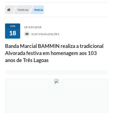
Poder Executivo
Notícias
Notícia
Transparência Pública
Notícias
JUN
18 JUN 2018
18
Legislação
3169 VISUALIZAÇÕES
Diário Oficial
Banda Marcial BAMMIN realiza a tradicional
Alvorada festiva em homenagem aos 103
Renuncia de Receita
anos de Três Lagoas
Galeria de Fotos
Cartas de Serviços
Divida Ativa
Programa de Estágio
PROCON
Plano de Capacitação