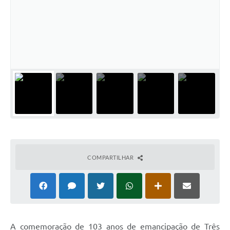
Cadeia Integrada de Valor
Instrumentos de Gestão - SAÚDE
Recursos Liberados
Plano Estratégico
Dados gerais e Obras
Empresa Inidônea
LGPD - Governo Digital
COMPARTILHAR
licenciamento ambiental
Fale conosco
Perguntas e respostas frequentes
A comemoração de 103 anos de emancipação de Três