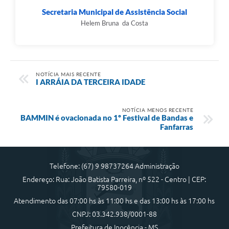
Secretaria Municipal de Assistência Social
Helem Bruna da Costa
NOTÍCIA MAIS RECENTE
I ARRÁIA DA TERCEIRA IDADE
NOTÍCIA MENOS RECENTE
BAMMIN é ovacionada no 1º Festival de Bandas e
Fanfarras
Telefone: (67) 9 98737264 Administração
Endereço: Rua: João Batista Parreira, nº 522 - Centro | CEP:
79580-019
Atendimento das 07:00 hs às 11:00 hs e das 13:00 hs às 17:00 hs
CNPJ: 03.342.938/0001-88
Prefeitura de Inocência - MS