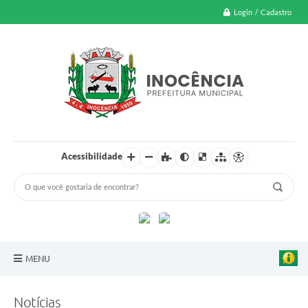
Login / Cadastro
Acessibilidade
MENU
A Nossa Cidade
Notícias