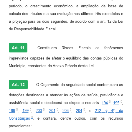
período, o crescimento econômico, a ampliação da base de
calculo dos tributos e a sua evolução nos últimos três exercícios e
a projeção para os dois seguintes, de acordo com o art. 12 da Lei
de Responsabilidade Fiscal.
Art. 11
- Constituem Riscos Fiscais os fenômenos
imprevistos capazes de afetar o equilíbrio das contas públicas do
Município, constantes do Anexo Próprio desta Lei.
Art. 12
– O Orçamento da seguridade social contemplará as
dotações destinadas a atender às ações de saúde, previdência e
assistência social e obedecerá ao disposto nos arts.
194
,
195
,
196
,
199
,
200
,
201
,
203
,
204
, e
212, § 4º, da
Constituição
, e contará, dentre outros, com os recursos
provenientes: