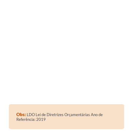
Cadeia Integrada de Valor
Instrumentos de Gestão - SAÚDE
Recursos Liberados
Plano Estratégico
Dados gerais e Obras
Empresa Inidônea
LGPD - Governo Digital
licenciamento ambiental
Fale conosco
Obs:
Perguntas e respostas frequentes
LDO Lei de Diretrizes Orçamentárias Ano de
Referência: 2019