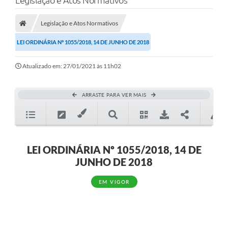
Legislação e Atos Normativos
Poder Executivo
Legislação e Atos Normativos
Transparência Pública
LEI ORDINÁRIA Nº 1055/2018, 14 DE JUNHO DE 2018
Notícias
Atualizado em: 27/01/2021 às 11h02
Legislação
Diário Oficial
ARRASTE PARA VER MAIS
Renuncia de Receita
Galeria de Fotos
Cartas de Serviços
LEI ORDINÁRIA Nº 1055/2018, 14 DE
JUNHO DE 2018
Divida Ativa
EM VIGOR
Programa de Estágio
PROCON
Plano de Capacitação