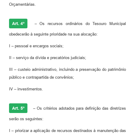
Orçamentárias.
Art. 4º
– Os recursos ordinários do Tesouro Municipal
obedecerão à seguinte prioridade na sua alocação:
I – pessoal e encargos sociais;
II – serviço da dívida e precatórios judiciais;
III – custeio administrativo, incluindo a preservação do patrimônio
público e contrapartida de convênios;
IV – investimentos.
Art. 5º
– Os critérios adotados para definição das diretrizes
serão os seguintes:
I – priorizar a aplicação de recursos destinados à manutenção das