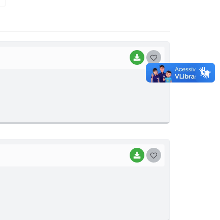
BAIXAR
G
O
S
T
E
I
BAIXAR
G
O
S
T
E