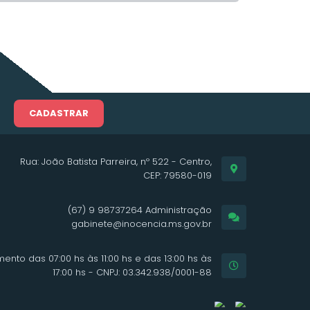
I
CADASTRAR
Rua: João Batista Parreira, nº 522 - Centro,
CEP: 79580-019
(67) 9 98737264 Administração
gabinete@inocencia.ms.gov.br
ento das 07:00 hs às 11:00 hs e das 13:00 hs às
17:00 hs - CNPJ: 03.342.938/0001-88