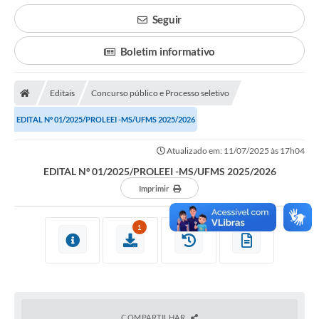
Poder Executivo
Seguir
Transparência Pública
Boletim informativo
Notícias
Editais
Concurso público e Processo seletivo
Legislação
EDITAL Nº 01/2025/PROLEEI -MS/UFMS 2025/2026
Diário Oficial
Renuncia de Receita
Atualizado em: 11/07/2025 às 17h04
EDITAL Nº 01/2025/PROLEEI -MS/UFMS 2025/2026
Galeria de Fotos
Imprimir
Cartas de Serviços
1
Divida Ativa
Programa de Estágio
PROCON
Plano de Capacitação
COMPARTILHAR