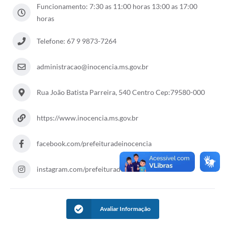
Funcionamento: 7:30 as 11:00 horas 13:00 as 17:00
Cadeia Integrada de Valor
horas
Instrumentos de Gestão - SAÚDE
Telefone: 67 9 9873-7264
Recursos Liberados
administracao@inocencia.ms.gov.br
Plano Estratégico
Rua João Batista Parreira, 540 Centro Cep:79580-000
Dados gerais e Obras
Empresa Inidônea
https://www.inocencia.ms.gov.br
LGPD - Governo Digital
facebook.com/prefeituradeinocencia
licenciamento ambiental
instagram.com/prefeituradeinocencia
Fale conosco
Perguntas e respostas frequentes
Avaliar Informação