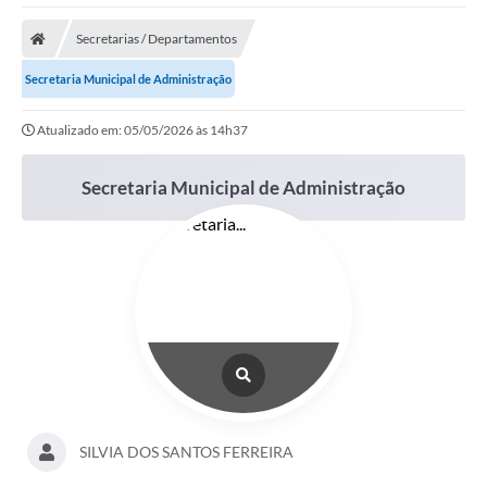
Poder Executivo
Secretarias / Departamentos
Transparência Pública
Secretaria Municipal de Administração
Notícias
Atualizado em: 05/05/2026 às 14h37
Legislação
Secretaria Municipal de Administração
Diário Oficial
Renuncia de Receita
Galeria de Fotos
Cartas de Serviços
Divida Ativa
Programa de Estágio
PROCON
SILVIA DOS SANTOS FERREIRA
Plano de Capacitação