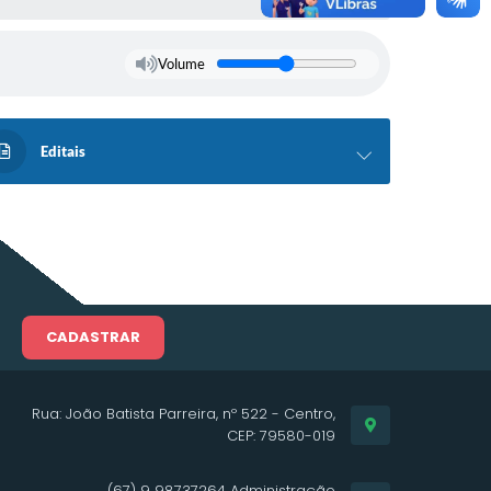
Volume
Editais
CADASTRAR
Rua: João Batista Parreira, nº 522 - Centro,
CEP: 79580-019
(67) 9 98737264 Administração