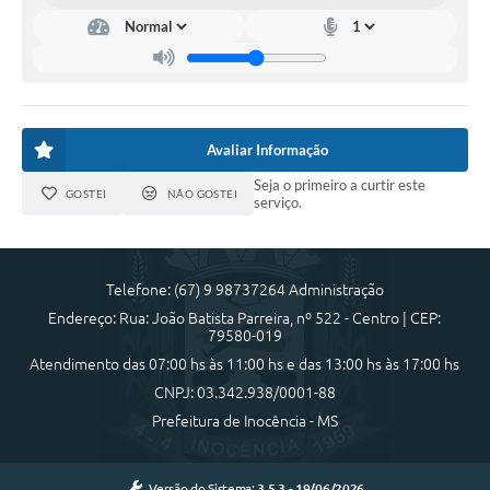
Cadeia Integrada de Valor
Instrumentos de Gestão - SAÚDE
Recursos Liberados
Avaliar Informação
Plano Estratégico
Seja o primeiro a curtir este
GOSTEI
NÃO GOSTEI
serviço.
Dados gerais e Obras
Empresa Inidônea
Telefone: (67) 9 98737264 Administração
LGPD - Governo Digital
Endereço: Rua: João Batista Parreira, nº 522 - Centro | CEP:
79580-019
licenciamento ambiental
Atendimento das 07:00 hs às 11:00 hs e das 13:00 hs às 17:00 hs
Fale conosco
CNPJ: 03.342.938/0001-88
Prefeitura de Inocência - MS
Perguntas e respostas frequentes
Versão do Sistema:
3.5.3 - 19/06/2026