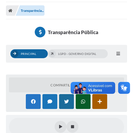
Poder Executivo
Transparência...
Transparência Pública
Notícias
Transparência Pública
Legislação
Diário Oficial
PRINCIPAL
LGPD - GOVERNO DIGITAL
Renuncia de Receita
Galeria de Fotos
Cartas de Serviços
COMPARTILHAR
Divida Ativa
Programa de Estágio
PROCON
Plano de Capacitação