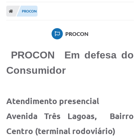
Poder Executivo
PROCON
Transparência Pública
Notícias
PROCON
Legislação
PROCON Em defesa do
Diário Oficial
Renuncia de Receita
Consumidor
Galeria de Fotos
Cartas de Serviços
Atendimento presencial
Divida Ativa
Avenida Três Lagoas, Bairro
Programa de Estágio
PROCON
Centro (terminal rodoviário)
Plano de Capacitação