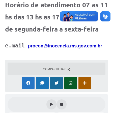
Horário de atendimento 07 as 11
Cadeia Integrada de Valor
hs das 13 hs as 17 hs
Instrumentos de Gestão - SAÚDE
de segunda-feira a sexta-feira
Recursos Liberados
Plano Estratégico
e.mail
procon@inocencia.ms.gov.com.br
Dados gerais e Obras
Empresa Inidônea
LGPD - Governo Digital
COMPARTILHAR
licenciamento ambiental
Fale conosco
Perguntas e respostas frequentes