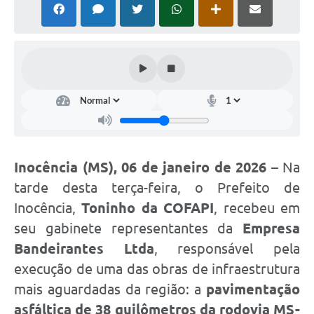
Cadeia Integrada de Valor
Instrumentos de Gestão - SAÚDE
Recursos Liberados
Plano Estratégico
Dados gerais e Obras
Empresa Inidônea
Inocência (MS), 06 de janeiro de 2026
– Na
tarde desta terça-feira, o Prefeito de
LGPD - Governo Digital
Inocência,
Toninho da COFAPI
, recebeu em
licenciamento ambiental
seu gabinete representantes da
Empresa
Fale conosco
Bandeirantes Ltda
, responsável pela
execução de uma das obras de infraestrutura
Perguntas e respostas frequentes
mais aguardadas da região: a
pavimentação
asfáltica de 38 quilômetros da rodovia MS-