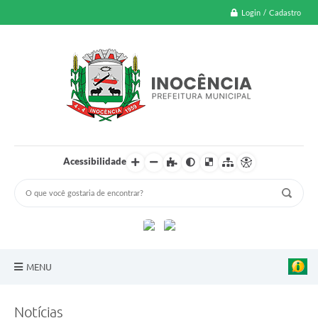
Login / Cadastro
Acessibilidade
MENU
A Nossa Cidade
Notícias