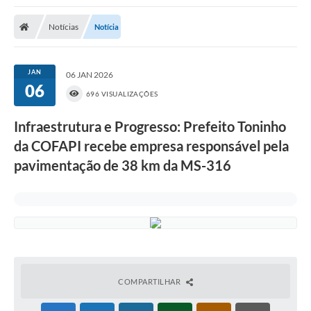
Poder Executivo
Notícias
Notícia
Transparência Pública
Notícias
JAN
06 JAN 2026
06
Legislação
696 VISUALIZAÇÕES
Diário Oficial
Infraestrutura e Progresso: Prefeito Toninho
da COFAPI recebe empresa responsável pela
Renuncia de Receita
pavimentação de 38 km da MS-316
Galeria de Fotos
Cartas de Serviços
Divida Ativa
Programa de Estágio
PROCON
COMPARTILHAR
Plano de Capacitação