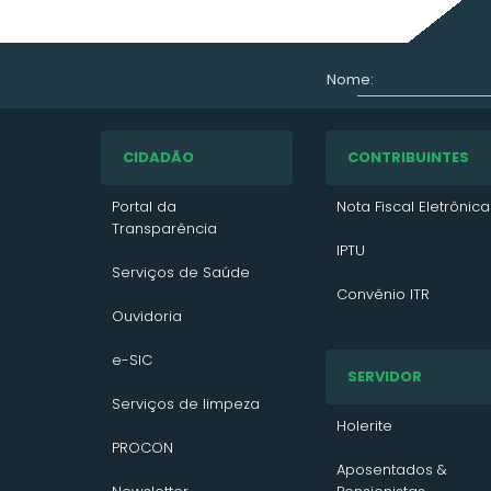
Nome:
CIDADÃO
CONTRIBUINTES
Portal da
Nota Fiscal Eletrônica
Transparência
IPTU
Serviços de Saúde
Convênio ITR
Ouvidoria
VTN 2026
e-SIC
SERVIDOR
VTN 2025
Serviços de limpeza
VTN 2024
Holerite
PROCON
Contato/Solicitação
Aposentados &