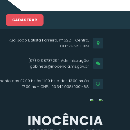
CADASTRAR
Rua: João Batista Parreira, nº 522 - Centro,
CEP: 79580-019
(67) 9 98737264 Administração
gabinete@inocencia.ms.gov.br
ento das 07:00 hs às 11:00 hs e das 13:00 hs às
17:00 hs - CNPJ: 03.342.938/0001-88