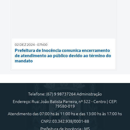
02 DEZ 2024 - 07h00
Prefeitura de Inocência comunica encerramento
de atendimento ao público devido ao término do
mandato
Telefone: (67) 9 98737264 Administração
Endereço: Rua: João Batista Parreira, nº 522 - Centro | CEP:
79580-019
Atendimento das 07:00 hs às 11:00 hs e das 13:00 hs às 17:00 hs
CNPJ: 03.342.938/0001-88
Prefeitura de Inocência - MS